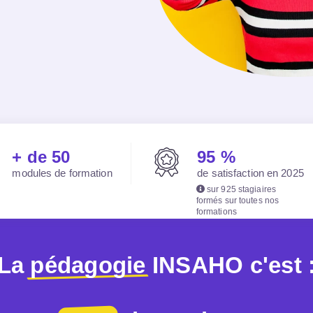
+ de 50
95 %
modules de formation
de satisfaction en 2025
sur 925 stagiaires
formés sur toutes nos
formations
La
pédagogie
INSAHO c'est 