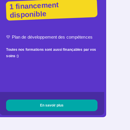
1 financement
disponible
💛
Plan de développement des compétences
Toutes nos formations sont aussi finançables par vos
soins :)
En savoir plus