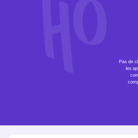
Pas de c
les ap
com
compé