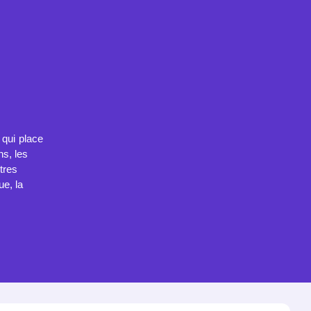
qui place
ns, les
tres
ue, la