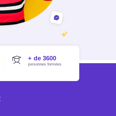
+ de 3600
personnes formées
: