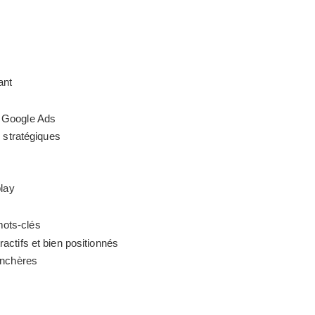
ant
e Google Ads
s stratégiques
play
mots-clés
actifs et bien positionnés
’enchères