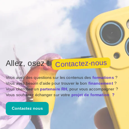
Contactez-nous
Allez, osez !
Vous avez des questions sur les contenus des
formations
?
Vous avez besoin d'aide pour trouver le bon
financement
?
Vous cherchez un
partenaire RH
, pour vous accompagner ?
Vous souhaitez échanger sur votre
projet de formation ?
Contactez nous