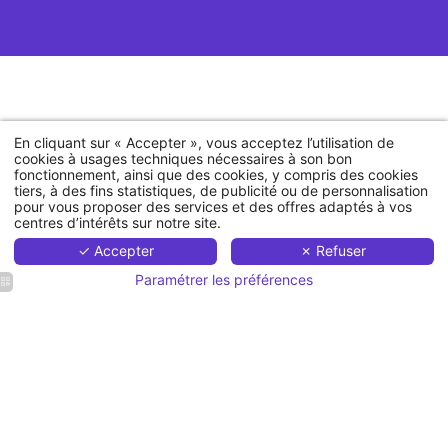
En cliquant sur « Accepter », vous acceptez l’utilisation de
cookies à usages techniques nécessaires à son bon
fonctionnement, ainsi que des cookies, y compris des cookies
tiers, à des fins statistiques, de publicité ou de personnalisation
pour vous proposer des services et des offres adaptés à vos
centres d’intérêts sur notre site.
Formations
✓ Accepter
✗ Refuser
Accompagnement
Paramétrer les préférences
À propos
Nos formateurs
Ressources
Insaho |
Contact
Contact |
Découvrez
toutes